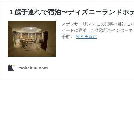
１歳子連れで宿泊〜ディズニーランドホ
スポンサーリンク この記事の目的 
イートに宿泊した体験記をインターネ
１
手前 …
続きを読む
歳
子
連
れ
で
mokabuu.com
宿
泊〜
デ
ィ
ズ
ニ
ー
ラ
ン
ド