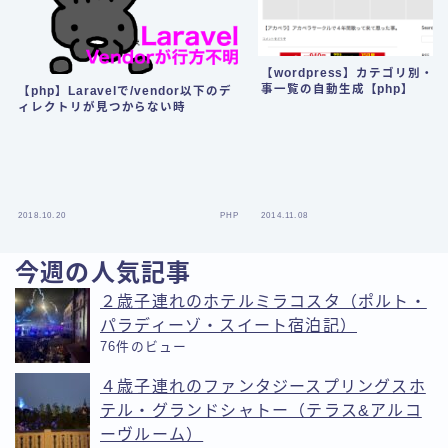
【wordpress】カテゴリ別・
事一覧の自動生成【php】
【php】Laravelで/vendor以下のデ
ィレクトリが見つからない時
2018.10.20
PHP
2014.11.08
今週の人気記事
２歳子連れのホテルミラコスタ（ポルト・
パラディーゾ・スイート宿泊記）
76件のビュー
４歳子連れのファンタジースプリングスホ
テル・グランドシャトー（テラス&アルコ
ーヴルーム）