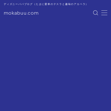
ディズニーパパブログ（たまに愛車のテスラと趣味のアカペラ）
mokabuu.com
MENU
ディズニー
Tesla
アカペラ
このブログについて
プライバシーポリシー