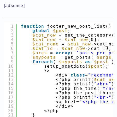
[adsense]
1
function
footer_new_post_list() 
2
global
$post
;
3
$cat_now
= get_the_category(
4
$cat_now
= 
$cat_now
[0];
5
$cat_name
= 
$cat_now
->cat_na
6
$cat_id
= 
$cat_now
->cat_ID;
7
$args
= 
array
( 
'posts_per_pa
8
$myposts
= get_posts( 
$args
9
foreach
( 
$myposts
as
$post
)
10
setup_postdata(
$post
);
11
?>
12
<div 
class
=
"recommen
13
<?php printf(
$cat_na
14
<?php printf(
"<br>"
)
15
<?php the_time(
'Y/n/
16
<?php the_post_thumb
17
<?php printf(
"<br>"
)
18
<a href=
"<?php the_p
19
</div>
20
<?php
21
}