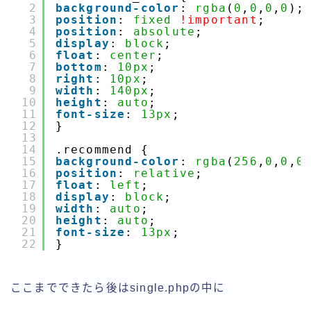
2
background-color
: 
rgba
(
0
,
0
,
0
,
0
);
3
position
: 
fixed
!important
;
4
position
: 
absolute
;
5
display
: 
block
;
6
float
: 
center
;
7
bottom
: 
10px
;  
8
right
: 
10px
;  
9
width
: 
140px
;  
10
height
: 
auto
;
11
font-size
: 
13px
;
12
}
13
14
.recommend {
15
background-color
: 
rgba
(
256
,
0
,
0
,
0
16
position
: 
relative
;
17
float
: 
left
;
18
display
: 
block
;
19
width
: 
auto
;
20
height
: 
auto
;
21
font-size
: 
13px
;
22
}
ここまでできたら後はsingle.phpの中に