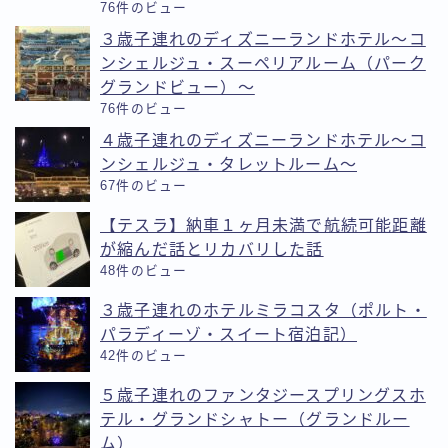
76件のビュー
３歳子連れのディズニーランドホテル〜コ
ンシェルジュ・スーペリアルーム（パーク
グランドビュー）〜
76件のビュー
４歳子連れのディズニーランドホテル〜コ
ンシェルジュ・タレットルーム〜
67件のビュー
【テスラ】納車１ヶ月未満で航続可能距離
が縮んだ話とリカバリした話
48件のビュー
３歳子連れのホテルミラコスタ（ポルト・
パラディーゾ・スイート宿泊記）
42件のビュー
５歳子連れのファンタジースプリングスホ
テル・グランドシャトー（グランドルー
ム）