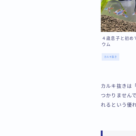
４歳息子と初め
ウム
カルキ抜き
カルキ抜きは「
つかりません
れるという優