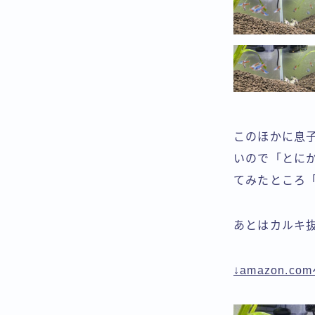
このほかに息
いので「とに
てみたところ
あとはカルキ
↓amazon.