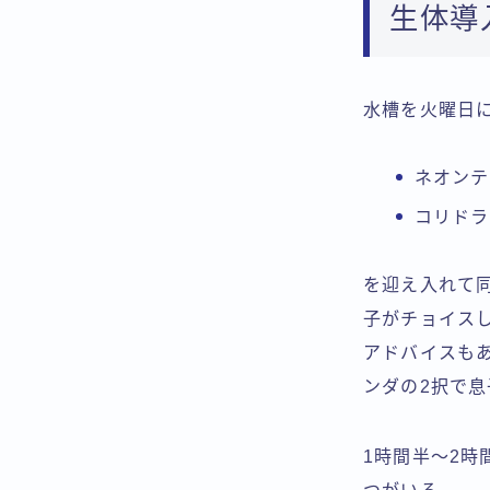
生体導
水槽を火曜日
ネオンテ
コリドラ
を迎え入れて
子がチョイス
アドバイスも
ンダの2択で
1時間半〜2