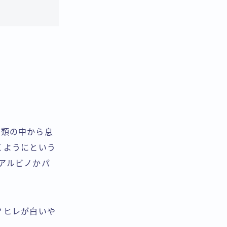
種類の中から息
くようにという
アルビノかパ
？ヒレが白いや