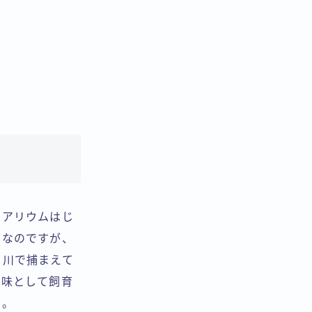
クアリウムはじ
うなのですが、
、川で捕まえて
趣味として飼育
た。