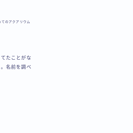
めてのアクアリウム
育てたことがな
た。名前を調べ
。