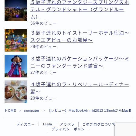
５歳子連れのファンタジースプリングスホ
テル・グランドシャトー（グランドルー
ム）
36件のビュー
３歳子連れのトイストーリーホテル宿泊〜
スクエアビューのお部屋〜
28件のビュー
３歳子連れのバケーションパッケージ〜ミ
ニーのファンダーランド鑑賞〜
27件のビュー
４歳子連れのラ・リベリュール〜ディナー
編〜
20件のビュー
Follow Me
HOME
computer
【レビュー】MacBookAir mid2013 13inchからMacBoo
＞
＞
Tesla
ディズニー
アカペラ
このブログについて
プライバシーポリシー