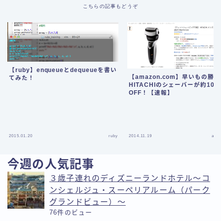
こちらの記事もどうぞ
【ruby】enqueueとdequeueを書い
【amazon.com】早いもの勝
てみた！
HITACHIのシェーバーが約100
OFF！【速報】
2015.01.20
ruby
2014.11.19
ama
今週の人気記事
３歳子連れのディズニーランドホテル〜コ
ンシェルジュ・スーペリアルーム（パーク
グランドビュー）〜
76件のビュー