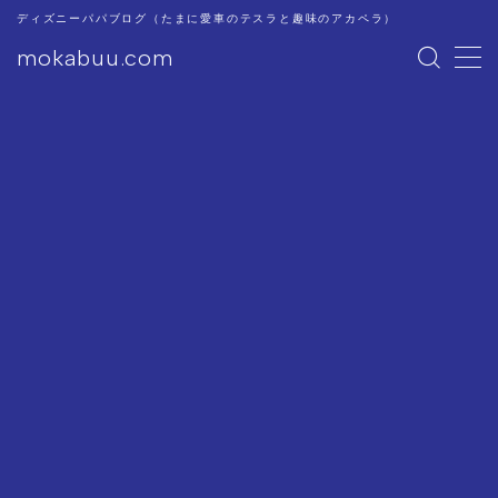
ディズニーパパブログ（たまに愛車のテスラと趣味のアカペラ）
mokabuu.com
MENU
ディズニー
Tesla
アカペラ
このブログについて
プライバシーポリシー