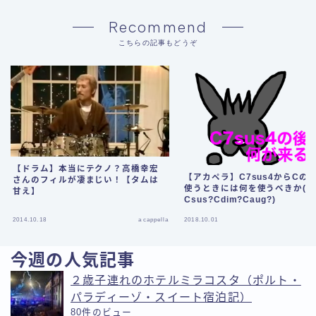
Recommend
こちらの記事もどうぞ
【ドラム】本当にテクノ？高橋幸宏
【アカペラ】C7sus4からCの
さんのフィルが凄まじい！【タムは
使うときには何を使うべきか(C?
甘え】
Csus?Cdim?Caug?)
2014.10.18
a cappella
2018.10.01
今週の人気記事
２歳子連れのホテルミラコスタ（ポルト・
パラディーゾ・スイート宿泊記）
80件のビュー