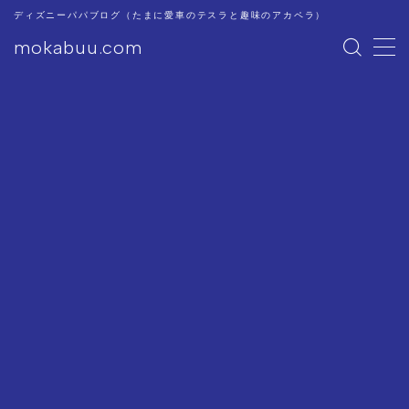
ディズニーパパブログ（たまに愛車のテスラと趣味のアカペラ）
mokabuu.com
MENU
ディズニー
Tesla
アカペラ
このブログについて
プライバシーポリシー