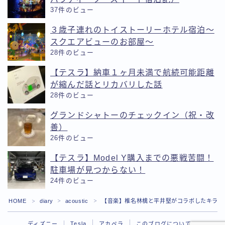
37件のビュー
３歳子連れのトイストーリーホテル宿泊〜
スクエアビューのお部屋〜
28件のビュー
【テスラ】納車１ヶ月未満で航続可能距離
が縮んだ話とリカバリした話
28件のビュー
グランドシャトーのチェックイン（祝・改
善）
26件のビュー
【テスラ】Model Y購入までの悪戦苦闘！
駐車場が見つからない！
24件のビュー
Follow Me
HOME
diary
acoustic
【音楽】椎名林檎と平井堅がコラボしたキラーチ
＞
＞
＞
Tesla
ディズニー
アカペラ
このブログについて