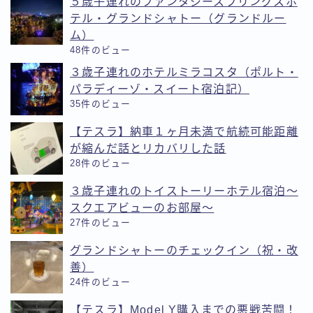
５歳子連れのファンタジースプリングスホ
テル・グランドシャトー（グランドルー
ム）
48件のビュー
３歳子連れのホテルミラコスタ（ポルト・
パラディーゾ・スイート宿泊記）
35件のビュー
【テスラ】納車１ヶ月未満で航続可能距離
が縮んだ話とリカバリした話
28件のビュー
３歳子連れのトイストーリーホテル宿泊〜
スクエアビューのお部屋〜
27件のビュー
グランドシャトーのチェックイン（祝・改
善）
24件のビュー
【テスラ】Model Y購入までの悪戦苦闘！