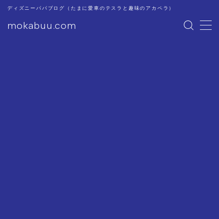
ディズニーパパブログ（たまに愛車のテスラと趣味のアカペラ）
mokabuu.com
MENU
ディズニー
Tesla
アカペラ
このブログについて
プライバシーポリシー