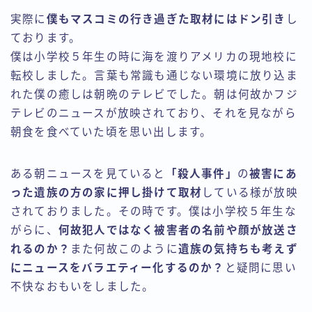
実際に
僕もマスコミの行き過ぎた取材にはドン引き
し
ております。
僕は小学校５年生の時に海を渡りアメリカの現地校に
転校しました。言葉も常識も通じない環境に放り込ま
れた僕の癒しは朝晩のテレビでした。朝は何故かフジ
テレビのニュースが放映されており、それを見ながら
朝食を食べていた頃を思い出します。
ある朝ニュースを見ていると
「殺人事件」
の
被害にあ
った遺族の方の家に押し掛けて取材
している様が放映
されておりました。その時です。僕は小学校５年生な
がらに、
何故犯人ではなく被害者の名前や顔が放送さ
れるのか？
また何故このように
遺族の気持ちも考えず
にニュースをバラエティー化するのか？
と疑問に思い
不快なおもいをしました。