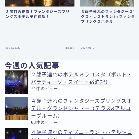
３歳子連れのファンタジースプ
３度目の正直！ファンタジースプリ
グス・レストラン in ファンタ
ングスホテル予約成功！
プリングスホテル
2024.02.23
disney
2024.06.27
今週の人気記事
２歳子連れのホテルミラコスタ（ポルト・
パラディーゾ・スイート宿泊記）
74件のビュー
４歳子連れのファンタジースプリングスホ
テル・グランドシャトー（テラス&アルコ
ーヴルーム）
68件のビュー
４歳子連れのディズニーランドホテル〜コ