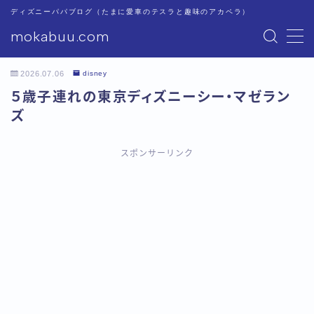
ディズニーパパブログ（たまに愛車のテスラと趣味のアカペラ）
mokabuu.com
MENU
2026.07.06
disney
ディズニー
５歳子連れの東京ディズニーシー・マゼラン
ズ
Tesla
スポンサーリンク
アカペラ
このブログについて
プライバシーポリシー