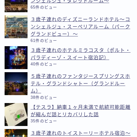
ンシェルジュ・タレットルーム〜
65件のビュー
３歳子連れのディズニーランドホテル〜コ
ンシェルジュ・スーペリアルーム（パーク
グランドビュー）〜
61件のビュー
３歳子連れのホテルミラコスタ（ポルト・
パラディーゾ・スイート宿泊記）
40件のビュー
５歳子連れのファンタジースプリングスホ
テル・グランドシャトー（グランドルー
ム）
38件のビュー
【テスラ】納車１ヶ月未満で航続可能距離
が縮んだ話とリカバリした話
35件のビュー
３歳子連れのトイストーリーホテル宿泊〜