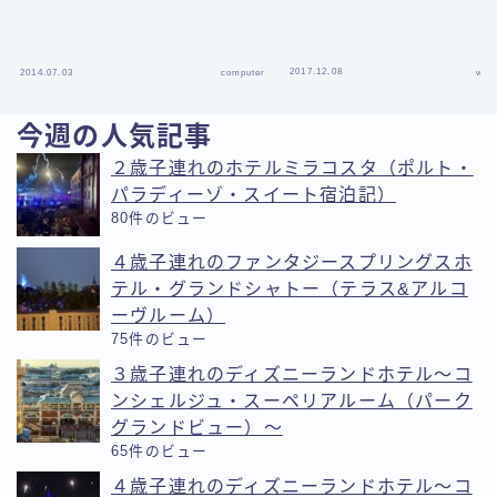
2017.12.08
2014.07.03
computer
we
今週の人気記事
２歳子連れのホテルミラコスタ（ポルト・
パラディーゾ・スイート宿泊記）
80件のビュー
４歳子連れのファンタジースプリングスホ
テル・グランドシャトー（テラス&アルコ
ーヴルーム）
75件のビュー
３歳子連れのディズニーランドホテル〜コ
ンシェルジュ・スーペリアルーム（パーク
グランドビュー）〜
65件のビュー
４歳子連れのディズニーランドホテル〜コ