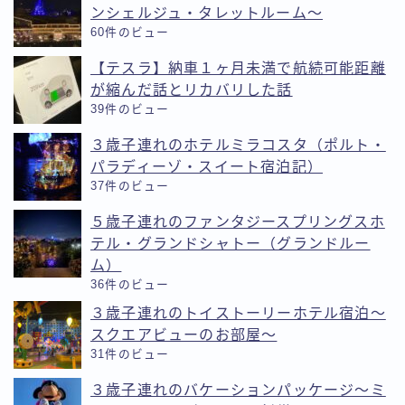
ンシェルジュ・タレットルーム〜
60件のビュー
【テスラ】納車１ヶ月未満で航続可能距離
が縮んだ話とリカバリした話
39件のビュー
３歳子連れのホテルミラコスタ（ポルト・
パラディーゾ・スイート宿泊記）
37件のビュー
５歳子連れのファンタジースプリングスホ
テル・グランドシャトー（グランドルー
ム）
36件のビュー
３歳子連れのトイストーリーホテル宿泊〜
スクエアビューのお部屋〜
31件のビュー
３歳子連れのバケーションパッケージ〜ミ