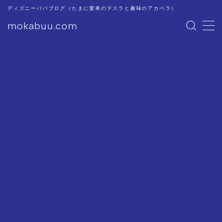
ディズニーパパブログ（たまに愛車のテスラと趣味のアカペラ）
mokabuu.com
MENU
ディズニー
Tesla
アカペラ
このブログについて
プライバシーポリシー