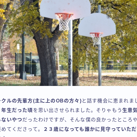
ークルの先輩方(主に上のOBの方々)
と話す機会に恵まれま
１年生だった頃
を思い出させられました。そりゃもう
生意
もないやつ
だったわけですが、そんな僕の良かったところ
褒めてくださって。
２３歳になっても誰かに見守っていた