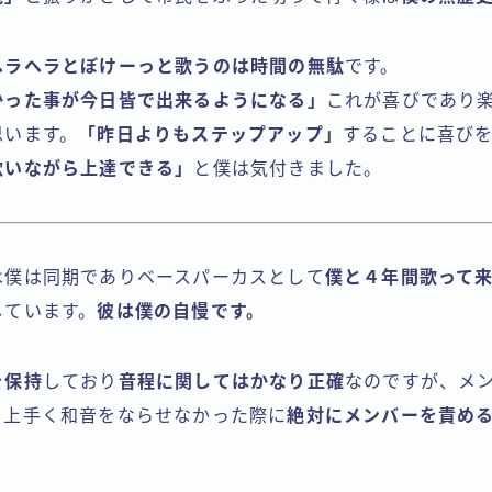
ヘラヘラとぼけーっと歌うのは時間の無駄
です。
かった事が今日皆で出来るようになる」
これが喜びであり
思います。
「昨日よりもステップアップ」
することに喜び
歌いながら上達できる」
と僕は気付きました。
は僕は同期でありベースパーカスとして
僕と４年間歌って
しています。
彼は僕の自慢です。
を保持
しており
音程に関してはかなり正確
なのですが、メ
り上手く和音をならせなかった際に
絶対にメンバーを責め