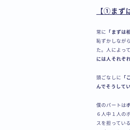
【①まず
常に
「まずは
恥ずかしなが
た。人によっ
には人それぞ
頭ごなしに
「
んでそうして
僕のパートは
６人中１人の
スを担ってい