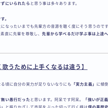
せずにいられたら
と思う事は多々あります。
です。
生になったいまでも先輩方の音源を聴く度にそう思うので
。素直に先輩を尊敬し、
先輩から学べるだけ学ぶ事は上達
く歌うために上手くなるは違う】
なる頃に自分の実力が足りないなりにも
「実力主義」
に傾
て無い愚行だった
と思います。阿呆です阿呆。
「強いが正
義」
と振りかざして市民をぶった切って行く様は
僕の黒歴