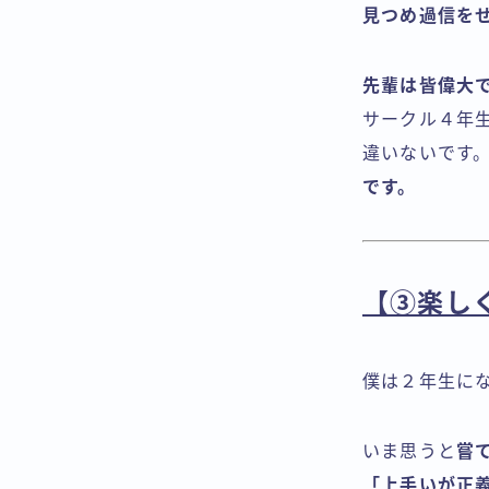
見つめ過信を
先輩は皆偉大
サークル４年
違いないです
です。
【③楽し
僕は２年生に
いま思うと
嘗
「上手いが正