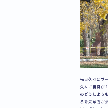
先日久々に
サ
久々に
自身が
のどうしよう
ろを先輩方が