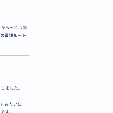
すからそれは間
への最短ルート
倒しました。
義」
みたいに
史
です。