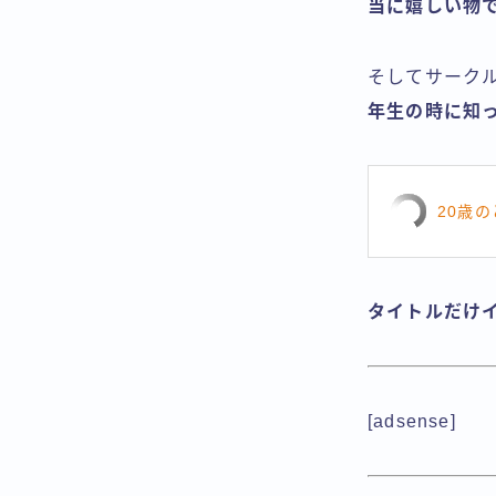
当に嬉しい物
そしてサーク
年生の時に知
20歳
タイトルだけ
[adsense]