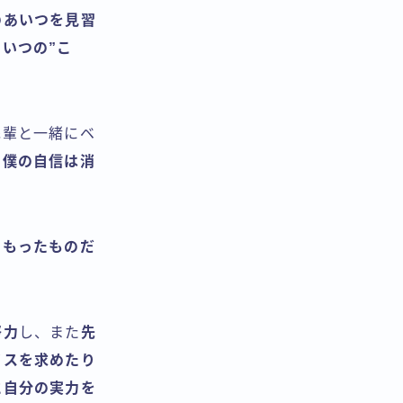
のあいつを見習
あいつの”こ
先輩と一緒にベ
に
僕の自信は消
をもったものだ
努力
し、また
先
イスを求めたり
に自分の実力を