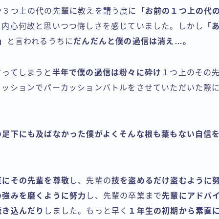
や３つ上の代の先輩に教えを請う度に
「お前の１つ上の代
て内心何故と思いつつ悔しさを感じていました。しかし
「
」
と言われるうちに
だんだんと僕の過信は消え…。
言ってしまうと
半年で僕の過信は粉々に砕け
１つ上のその
セッションでパーカッションバトルをさせていただいた際
。
の足下にも及ばなかった僕がよくそんな根も葉もない自信
直にその先輩を尊敬
し、先輩の
技を盗めるだけ盗むように
の強みを磨くように努力
し、先輩の卒業まで
先輩にアドバ
聴き込んだり
しました。もっと早く
１年生の初期から素直