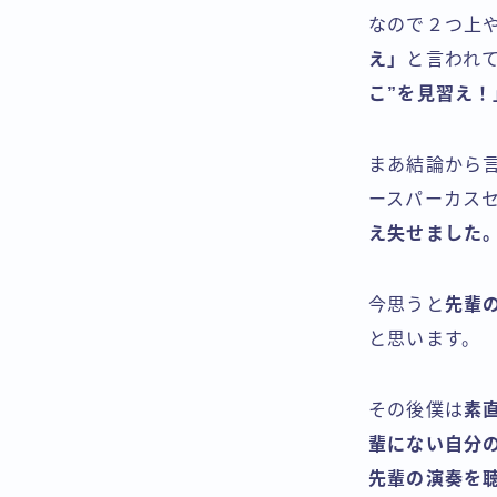
なので２つ上
え」
と言われ
こ”を見習え！
まあ結論から
ースパーカス
え失せました
今思うと
先輩
と思います。
その後僕は
素
輩にない自分
先輩の演奏を