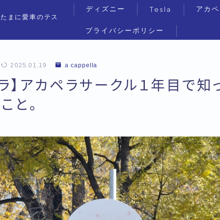
ディズニー
アカペ
Tesla
（たまに愛車のテス
プライバシーポリシー
2025.01.19
a cappella
ラ】アカペラサークル１年目で知
こと。