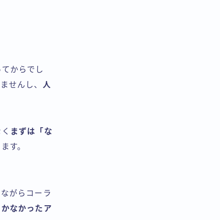
ってからでし
りませんし、
人
なく
まずは「な
います。
しながらコーラ
つかなかったア