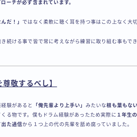
プローチが必ず含まれています。
なんだ！」
ではなく柔軟に聴く耳を持つ事はこの上なく大
聴き続ける事で皆で常に考えながら練習に取り組む事もで
を尊敬するべし】
楽経験があると
「俺先輩より上手い」
みたいな
根も葉もな
てくる物です。僕もドラム経験があったため実際に
１年生
て出た過信
から１つ上の代の先輩を舐め腐っていました。