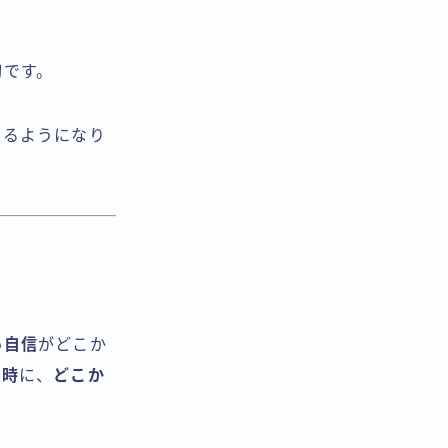
切です。
きるようになり
い自信
がどこか
の時
に、
どこか