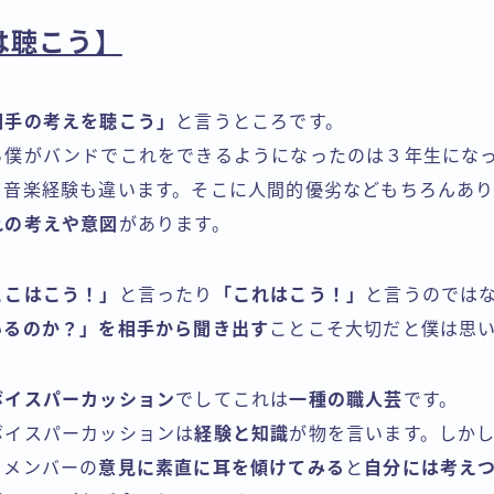
は聴こう】
相手の考えを聴こう」
と言うところです。
ら僕がバンドでこれをできるようになったのは３年生にな
て音楽経験も違います。そこに人間的優劣などもちろんあ
れの考えや意図
があります。
ここはこう！」
と言ったり
「これはこう！」
と言うのでは
いるのか？」を相手から聞き出す
ことこそ大切だと僕は思
ボイスパーカッション
でしてこれは
一種の職人芸
です。
ボイスパーカッションは
経験と知識
が物を言います。しか
るメンバーの
意見に素直に耳を傾けてみる
と
自分には考え