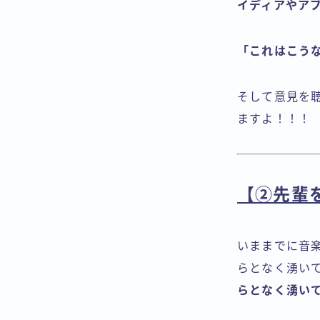
イディアやア
「これはこう
そして意見を
ますよ！！！
【②先輩
いままでに音
らとなく湧い
らとなく湧い