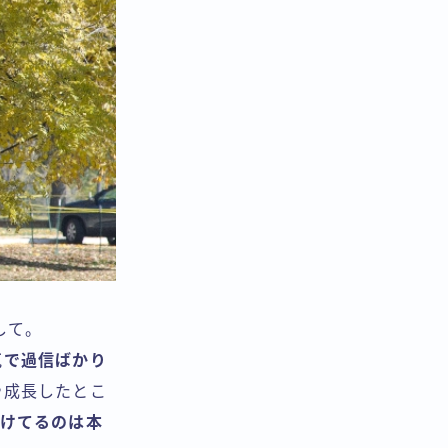
して。
気で過信ばかり
や成長したとこ
だけてるのは本