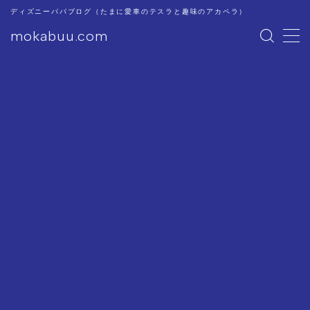
ディズニーパパブログ（たまに愛車のテスラと趣味のアカペラ）
mokabuu.com
MENU
ディズニー
Tesla
アカペラ
このブログについて
プライバシーポリシー