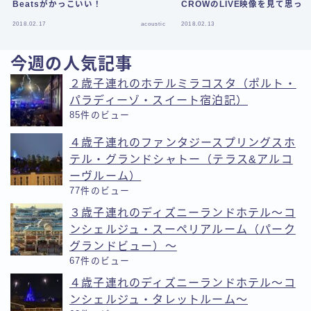
Beatsがかっこいい！
CROWのLIVE映像を見て思っ
と〜
2018.02.17
acoustic
2018.02.13
今週の人気記事
２歳子連れのホテルミラコスタ（ポルト・
パラディーゾ・スイート宿泊記）
85件のビュー
４歳子連れのファンタジースプリングスホ
テル・グランドシャトー（テラス&アルコ
ーヴルーム）
77件のビュー
３歳子連れのディズニーランドホテル〜コ
ンシェルジュ・スーペリアルーム（パーク
グランドビュー）〜
67件のビュー
４歳子連れのディズニーランドホテル〜コ
ンシェルジュ・タレットルーム〜