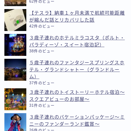
62件のビュー
【テスラ】納車１ヶ月未満で航続可能距離
が縮んだ話とリカバリした話
42件のビュー
３歳子連れのホテルミラコスタ（ポルト・
パラディーゾ・スイート宿泊記）
38件のビュー
５歳子連れのファンタジースプリングスホ
テル・グランドシャトー（グランドルー
ム）
37件のビュー
３歳子連れのトイストーリーホテル宿泊〜
スクエアビューのお部屋〜
31件のビュー
３歳子連れのバケーションパッケージ〜ミ
ニーのファンダーランド鑑賞〜
26件のビュー