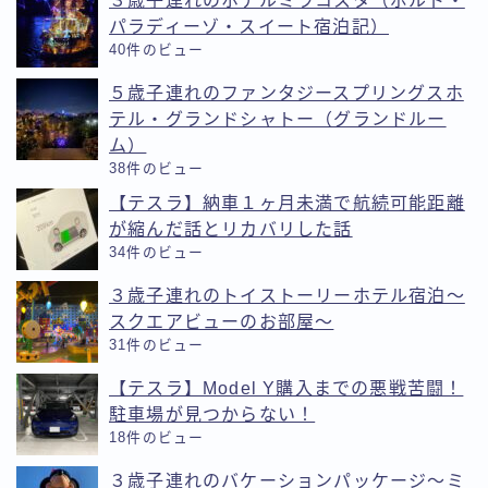
３歳子連れのホテルミラコスタ（ポルト・
パラディーゾ・スイート宿泊記）
40件のビュー
５歳子連れのファンタジースプリングスホ
テル・グランドシャトー（グランドルー
ム）
38件のビュー
【テスラ】納車１ヶ月未満で航続可能距離
が縮んだ話とリカバリした話
34件のビュー
３歳子連れのトイストーリーホテル宿泊〜
スクエアビューのお部屋〜
31件のビュー
【テスラ】Model Y購入までの悪戦苦闘！
駐車場が見つからない！
18件のビュー
３歳子連れのバケーションパッケージ〜ミ