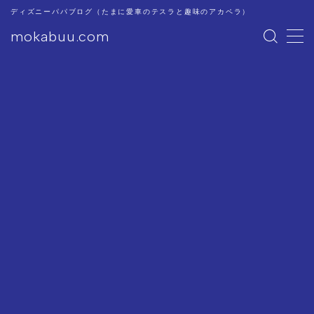
ディズニーパパブログ（たまに愛車のテスラと趣味のアカペラ）
mokabuu.com
MENU
ディズニー
Tesla
アカペラ
このブログについて
プライバシーポリシー