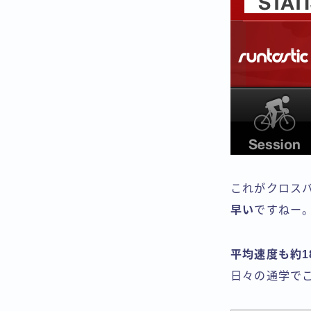
これがクロス
早い
ですねー
平均速度も約1
日々の通学で