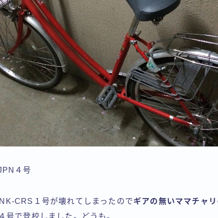
JPN４号
TNK-CRS１号が壊れてしまったので
ギアの無いママチャリ
PN４号で登校しました。どうも。