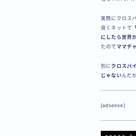
実際にクロス
良くネットで
にしたら世界
たので
ママチ
別に
クロスバ
じゃない
んだ
[adsense]