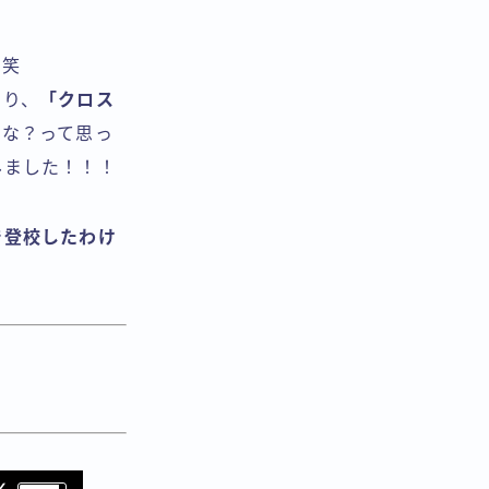
？笑
たり、
「クロス
うな？って思っ
みました！！！
で登校したわけ