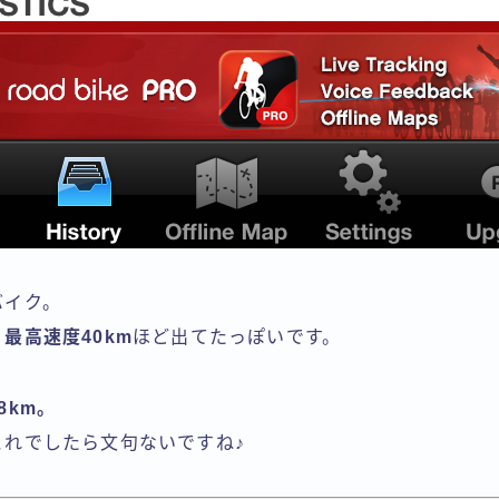
バイク。
。
最高速度40km
ほど出てたっぽいです。
8km。
これでしたら文句ないですね♪