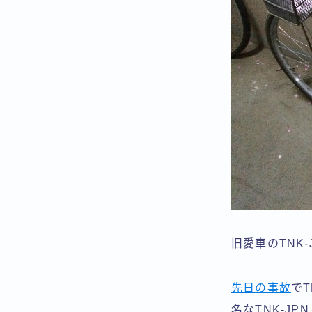
旧愛車のTNK-
先日の事故
で
名なTNK-J