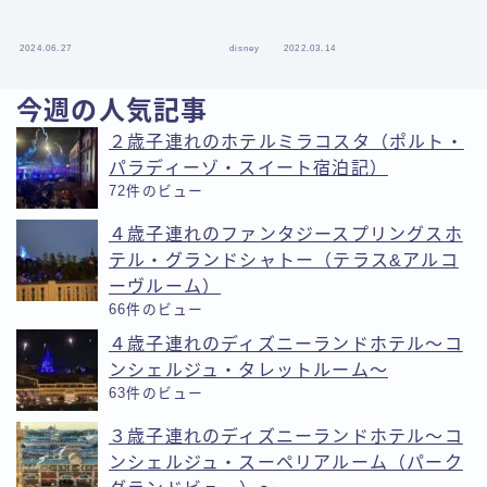
2024.06.27
disney
2022.03.14
今週の人気記事
２歳子連れのホテルミラコスタ（ポルト・
パラディーゾ・スイート宿泊記）
72件のビュー
４歳子連れのファンタジースプリングスホ
テル・グランドシャトー（テラス&アルコ
ーヴルーム）
66件のビュー
４歳子連れのディズニーランドホテル〜コ
ンシェルジュ・タレットルーム〜
63件のビュー
３歳子連れのディズニーランドホテル〜コ
ンシェルジュ・スーペリアルーム（パーク