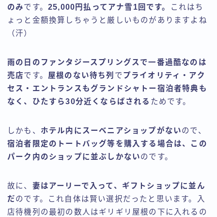
のみ
です。
25,000円払ってアナ雪1回です。
これはち
ょっと金額換算しちゃうと厳しいものがありますよね
（汗）
雨の日のファンタジースプリングスで一番過酷なのは
売店
です。
屋根のない待ち列
で
プライオリティ・アク
セス・エントランスもグランドシャトー宿泊者特典も
なく、ひたすら30分近くならばされる
ためです。
しかも、
ホテル内にスーベニアショップがない
ので、
宿泊者限定のトートバッグ等を購入する場合は、この
パーク内のショップに並ぶしかない
のです。
故に、
妻はアーリーで入って、ギフトショップに並ん
だ
のです。これ自体は賢い選択だったと思います。入
店待機列の最初の数人はギリギリ屋根の下に入れるの