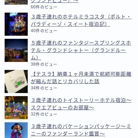
グランドビュー）〜
60件のビュー
３歳子連れのホテルミラコスタ（ポルト・
パラディーゾ・スイート宿泊記）
40件のビュー
５歳子連れのファンタジースプリングスホ
テル・グランドシャトー（グランドルー
ム）
38件のビュー
【テスラ】納車１ヶ月未満で航続可能距離
が縮んだ話とリカバリした話
34件のビュー
３歳子連れのトイストーリーホテル宿泊〜
スクエアビューのお部屋〜
32件のビュー
３歳子連れのバケーションパッケージ〜ミ
ニーのファンダーランド鑑賞〜