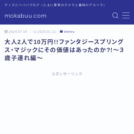
ディズニーパパブログ（たまに愛車のテスラと趣味のアカペラ）
mokabuu.com
MENU
2024.07.04
2025.01.21
disney
ディズニー
大人2人で10万円!!ファンタジースプリング
ス・マジックにその価値はあったのか?!〜３
Tesla
歳子連れ編〜
アカペラ
スポンサーリンク
このブログについて
プライバシーポリシー