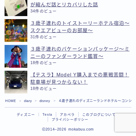
が縮んだ話とリカバリした話
34件のビュー
３歳子連れのトイストーリーホテル宿泊〜
スクエアビューのお部屋〜
31件のビュー
３歳子連れのバケーションパッケージ〜ミ
ニーのファンダーランド鑑賞〜
18件のビュー
【テスラ】Model Y購入までの悪戦苦闘！
駐車場が見つからない！
18件のビュー
Follow Me
HOME
diary
disney
４歳子連れのディズニーランドホテル〜コンシェ
＞
＞
＞
Tesla
ディズニー
アカペラ
このブログについて
プライバシーポリシー
2014–2026 mokabuu.com