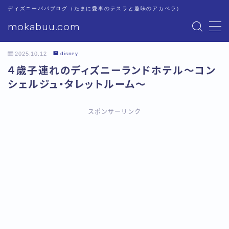
ディズニーパパブログ（たまに愛車のテスラと趣味のアカペラ）
mokabuu.com
MENU
2025.10.12
disney
ディズニー
４歳子連れのディズニーランドホテル〜コン
シェルジュ・タレットルーム〜
Tesla
スポンサーリンク
アカペラ
このブログについて
プライバシーポリシー