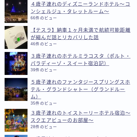
４歳子連れのディズニーランドホテル〜コ
ンシェルジュ・タレットルーム〜
66件のビュー
【テスラ】納車１ヶ月未満で航続可能距離
が縮んだ話とリカバリした話
46件のビュー
３歳子連れのホテルミラコスタ（ポルト・
パラディーゾ・スイート宿泊記）
39件のビュー
５歳子連れのファンタジースプリングスホ
テル・グランドシャトー（グランドルー
ム）
35件のビュー
３歳子連れのトイストーリーホテル宿泊〜
スクエアビューのお部屋〜
28件のビュー