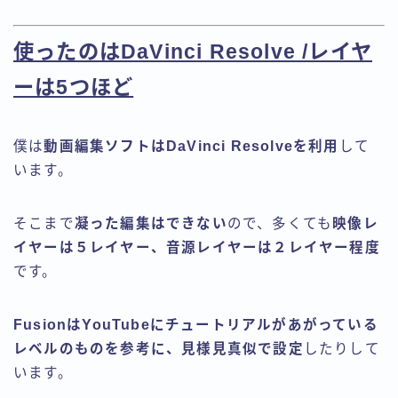
使ったのはDaVinci Resolve /レイヤ
ーは5つほど
僕は
動画編集ソフトはDaVinci Resolveを利用
して
います。
そこまで
凝った編集はできない
ので、多くても
映像レ
イヤーは５レイヤー、音源レイヤーは２レイヤー程度
です。
FusionはYouTubeにチュートリアルがあがっている
レベルのものを参考に、見様見真似で設定
したりして
います。