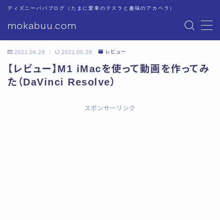
ディズニーパパブログ（たまに愛車のテスラと趣味のアカペラ）
mokabuu.com
MENU
2021.06.28
2021.06.28
レビュー
ディズニー
【レビュー】M1 iMacを使って動画を作ってみ
た（DaVinci Resolve）
Tesla
スポンサーリンク
アカペラ
このブログについて
プライバシーポリシー