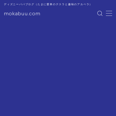
ディズニーパパブログ（たまに愛車のテスラと趣味のアカペラ）
mokabuu.com
MENU
ディズニー
Tesla
アカペラ
このブログについて
プライバシーポリシー