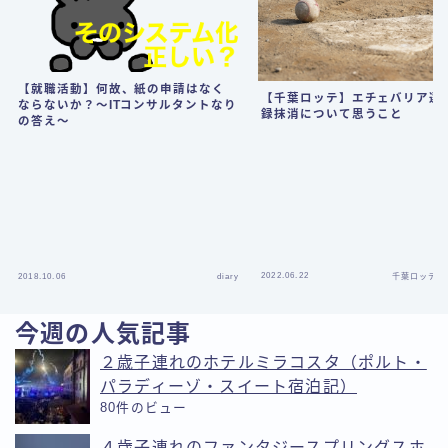
【就職活動】何故、紙の申請はなく
【千葉ロッテ】エチェバリア選
ならないか？〜ITコンサルタントなり
録抹消について思うこと
の答え〜
2022.06.22
2018.10.06
diary
千葉ロッテマ
今週の人気記事
２歳子連れのホテルミラコスタ（ポルト・
パラディーゾ・スイート宿泊記）
80件のビュー
４歳子連れのファンタジースプリングスホ