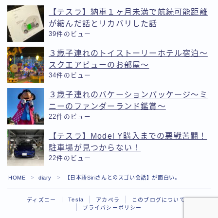
【テスラ】納車１ヶ月未満で航続可能距離
が縮んだ話とリカバリした話
39件のビュー
３歳子連れのトイストーリーホテル宿泊〜
スクエアビューのお部屋〜
34件のビュー
３歳子連れのバケーションパッケージ〜ミ
ニーのファンダーランド鑑賞〜
22件のビュー
【テスラ】Model Y購入までの悪戦苦闘！
駐車場が見つからない！
22件のビュー
Follow Me
HOME
diary
【日本語Siriさんとのスゴい会話】が面白い。
＞
＞
Tesla
ディズニー
アカペラ
このブログについて
プライバシーポリシー