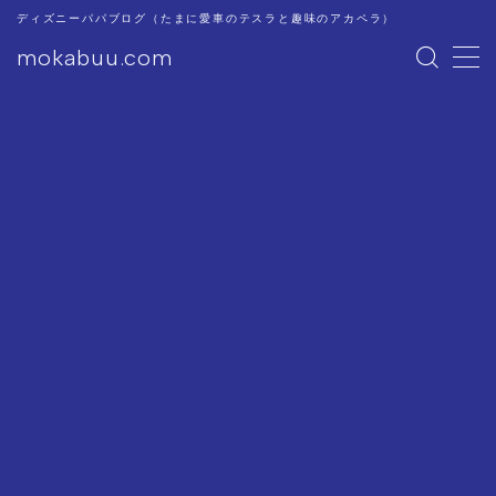
ディズニーパパブログ（たまに愛車のテスラと趣味のアカペラ）
mokabuu.com
MENU
ディズニー
Tesla
アカペラ
このブログについて
プライバシーポリシー