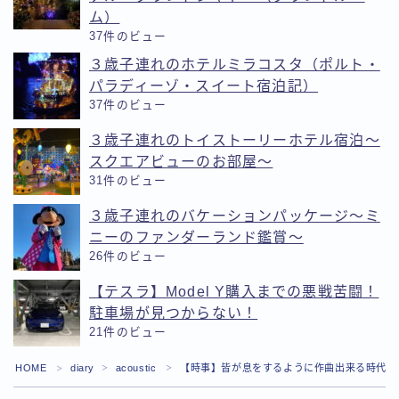
ム）
37件のビュー
３歳子連れのホテルミラコスタ（ポルト・
パラディーゾ・スイート宿泊記）
37件のビュー
３歳子連れのトイストーリーホテル宿泊〜
スクエアビューのお部屋〜
31件のビュー
３歳子連れのバケーションパッケージ〜ミ
ニーのファンダーランド鑑賞〜
26件のビュー
【テスラ】Model Y購入までの悪戦苦闘！
駐車場が見つからない！
21件のビュー
Follow Me
HOME
diary
acoustic
【時事】皆が息をするように作曲出来る時代が
＞
＞
＞