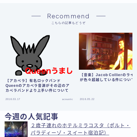
Recommend
こちらの記事もどうぞ
【音楽】Jacob Collierのラ
が色々超越している件について
【アカペラ】有名ロックバンド
Queenのアカペラ音源がその辺のア
カペラバンドより上手い件について
2018.03.17
acoustic
2016.05.22
今週の人気記事
２歳子連れのホテルミラコスタ（ポルト・
パラディーゾ・スイート宿泊記）