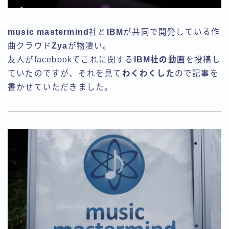
music mastermind
社と
IBM
が共同で開発している作
曲クラウド
Zya
が物凄い。
友人がfacebookでこれに関する
IBM社の動画
を投稿し
ていたのですが、それを見て
わくわくした
ので記事を
書かせていただきました。