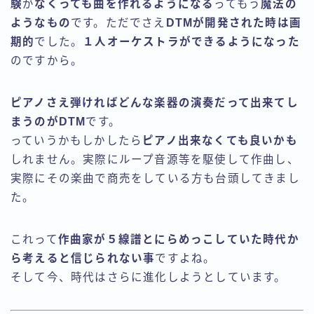
験
が
なくっても曲を作れるようになる
ってもう
魔法の
ようなもの
です。ただでさえ
DTMが開発された時は画
期的
でした。
１人オーケストラができるようになった
のですから。
ピアノさえ弾ければどんな楽器の演奏だって出来てし
まうのがDTM
です。
っていうかもしかしたら
ピアノ出来なくても良いかも
しれません。実際にループ音源等を駆使して作曲し、
実際にその楽曲で商売をしている方も台頭してきまし
た。
これって
作曲家が５線譜とにらめっこしていた時代か
ら考えると信じられない事
ですよね。
そして今、時代はさらに進化しようとしています。