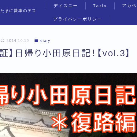
ディズニー
アカペ
Tesla
（たまに愛車のテス
プライバシーポリシー
2014.10.19
diary
証】日帰り小田原日記！【vol.3】