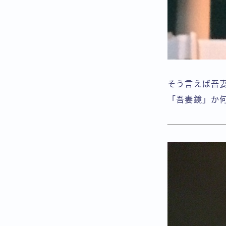
そう言えば吾
「吾妻鏡」か