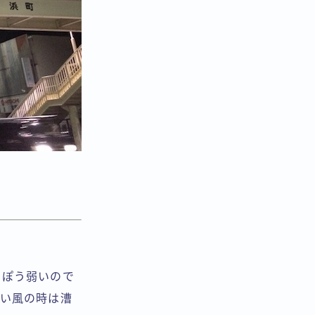
っぽう弱いので
追い風の時は漕