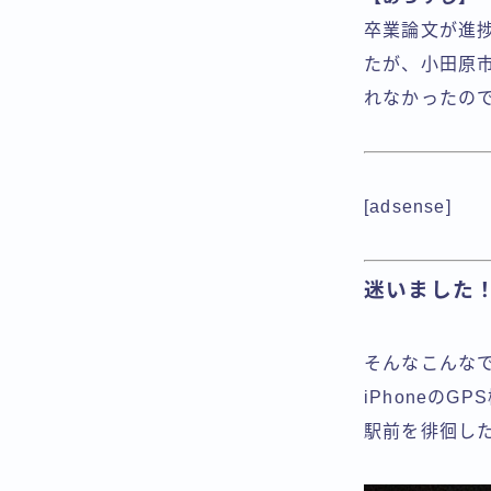
卒業論文が進
たが、小田原
れなかったの
[adsense]
迷いました
そんなこんな
iPhoneの
駅前を徘徊し