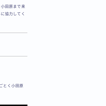
で小田原まで来
影に協力してく
のごとく小田原
。