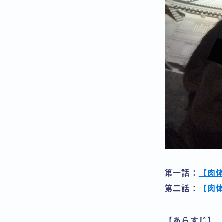
第一話：
【肉体
第二話：
【肉体
【あらすじ】