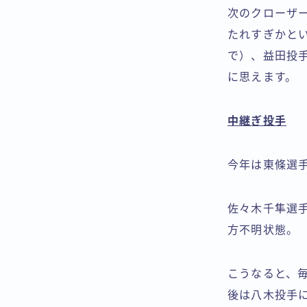
次のクローザ
たれすぎかと
で）、益田投
に思えます。
中継ぎ投手
今年は東條選
佐々木千隼選
方不明状態。
こうなると、
後は八木投手