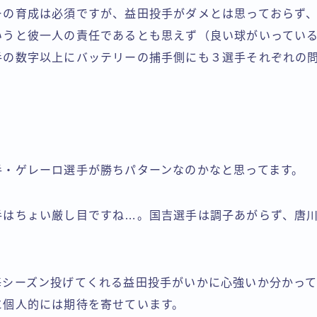
ーの育成は必須ですが、益田投手がダメとは思っておらず
いうと彼一人の責任であるとも思えず（良い球がいってい
手の数字以上にバッテリーの捕手側にも３選手それぞれの
手・ゲレーロ選手が勝ちパターンなのかなと思ってます。
手はちょい厳し目ですね…。国吉選手は調子あがらず、唐
毎シーズン投げてくれる益田投手がいかに心強いか分かっ
に個人的には期待を寄せています。