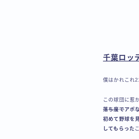
千葉ロッ
僕はかれこれ
この球団に惹
落ち度で
アポ
初めて野球を
してもらった