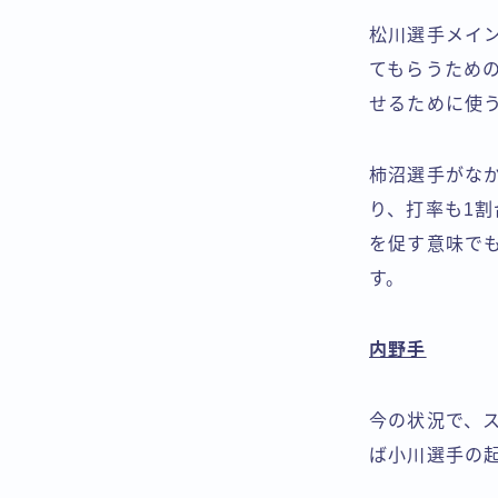
松川選手メイ
てもらうため
せるために使
柿沼選手がな
り、打率も1
を促す意味で
す。
内野手
今の状況で、
ば小川選手の