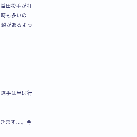
、益田投手が打
る時も多いの
問題があるよう
川選手は半ば行
てきます…。今