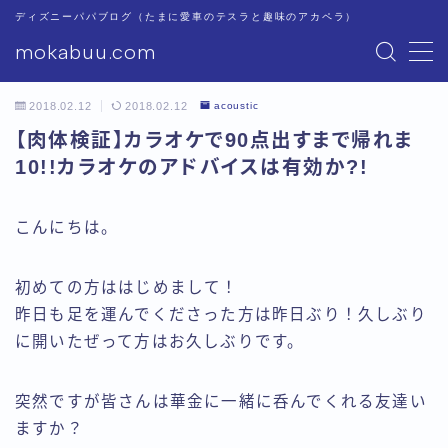
ディズニーパパブログ（たまに愛車のテスラと趣味のアカペラ）
mokabuu.com
MENU
2018.02.12
2018.02.12
acoustic
ディズニー
【肉体検証】カラオケで90点出すまで帰れま
10!!カラオケのアドバイスは有効か?!
Tesla
こんにちは。
アカペラ
初めての方ははじめまして！
このブログについて
昨日も足を運んでくださった方は昨日ぶり！久しぶり
に開いたぜって方はお久しぶりです。
プライバシーポリシー
突然ですが皆さんは華金に一緒に呑んでくれる友達い
ますか？