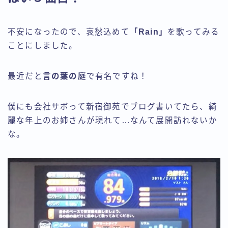
不安になったので、哀愁込めて
「Rain」
を歌ってみる
ことにしました。
最近だと
言の葉の庭
で有名ですね！
僕にも会社サボって新宿御苑でブログ書いてたら、綺
麗な年上のお姉さんが現れて…なんて展開訪れないか
な。