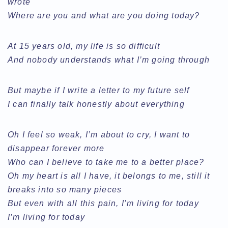
wrote
Where are you and what are you doing today?
At 15 years old, my life is so difficult
And nobody understands what I’m going through
But maybe if I write a letter to my future self
I can finally talk honestly about everything
Oh I feel so weak, I’m about to cry, I want to
disappear forever more
Who can I believe to take me to a better place?
Oh my heart is all I have, it belongs to me, still it
breaks into so many pieces
But even with all this pain, I’m living for today
I’m living for today