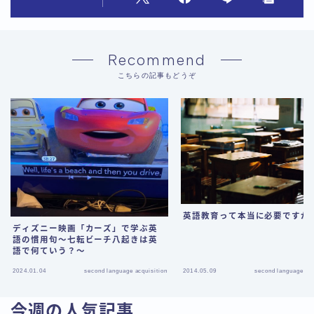
Recommend
こちらの記事もどうぞ
英語教育って本当に必要ですか
ディズニー映画「カーズ」で学ぶ英
語の慣用句〜七転ビーチ八起きは英
語で何ていう？〜
2024.01.04
second language acquisition
2014.05.09
second language acq
今週の人気記事