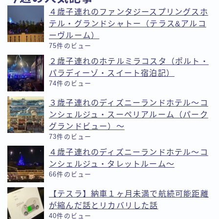
４歳子連れのファンタジースプリングスホ
テル・グランドシャトー（テラス&アルコ
ーヴルーム）
75件のビュー
２歳子連れのホテルミラコスタ（ポルト・
パラディーゾ・スイート宿泊記）
74件のビュー
３歳子連れのディズニーランドホテル〜コ
ンシェルジュ・スーペリアルーム（パーク
グランドビュー）〜
73件のビュー
４歳子連れのディズニーランドホテル〜コ
ンシェルジュ・タレットルーム〜
66件のビュー
【テスラ】納車１ヶ月未満で航続可能距離
が縮んだ話とリカバリした話
40件のビュー