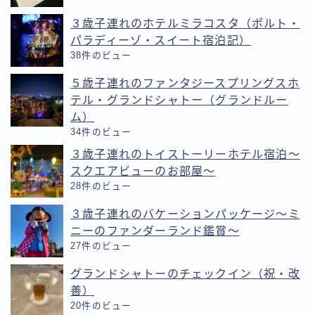
３歳子連れのホテルミラコスタ（ポルト・
パラディーゾ・スイート宿泊記）
38件のビュー
５歳子連れのファンタジースプリングスホ
テル・グランドシャトー（グランドルー
ム）
34件のビュー
３歳子連れのトイストーリーホテル宿泊〜
スクエアビューのお部屋〜
28件のビュー
３歳子連れのバケーションパッケージ〜ミ
ニーのファンダーランド鑑賞〜
27件のビュー
グランドシャトーのチェックイン（祝・改
善）
20件のビュー
Follow Me