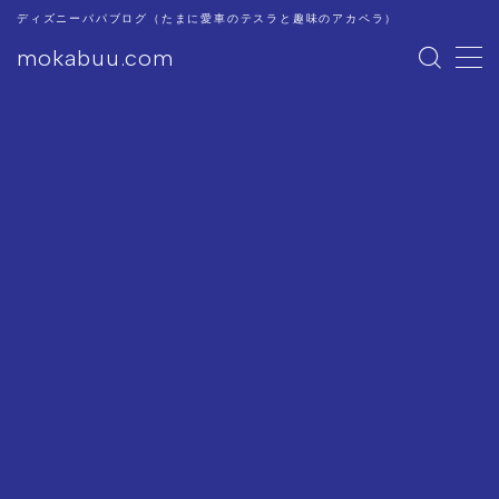
ディズニーパパブログ（たまに愛車のテスラと趣味のアカペラ）
mokabuu.com
MENU
ディズニー
Tesla
アカペラ
このブログについて
プライバシーポリシー