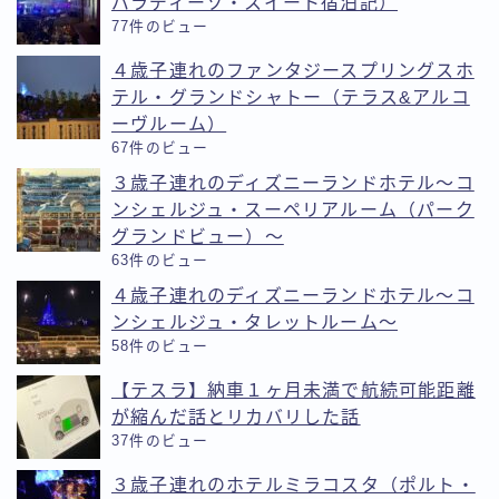
パラディーゾ・スイート宿泊記）
77件のビュー
４歳子連れのファンタジースプリングスホ
テル・グランドシャトー（テラス&アルコ
ーヴルーム）
67件のビュー
３歳子連れのディズニーランドホテル〜コ
ンシェルジュ・スーペリアルーム（パーク
グランドビュー）〜
63件のビュー
４歳子連れのディズニーランドホテル〜コ
ンシェルジュ・タレットルーム〜
58件のビュー
【テスラ】納車１ヶ月未満で航続可能距離
が縮んだ話とリカバリした話
37件のビュー
３歳子連れのホテルミラコスタ（ポルト・