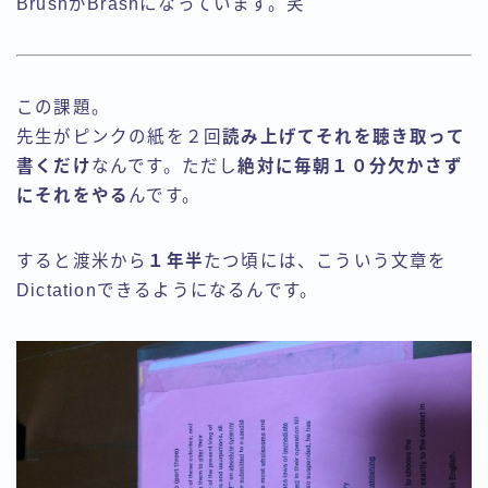
BrushがBrashになっています。笑
この課題。
先生がピンクの紙を２回
読み上げてそれを聴き取って
書くだけ
なんです。ただし
絶対に毎朝１０分欠かさず
にそれをやる
んです。
すると渡米から
１年半
たつ頃には、こういう文章を
Dictationできるようになるんです。