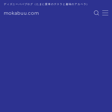
ディズニーパパブログ（たまに愛車のテスラと趣味のアカペラ）
mokabuu.com
MENU
ディズニー
Tesla
アカペラ
このブログについて
プライバシーポリシー