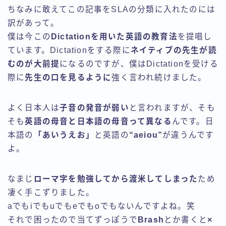
ちなみに敢えてこの記事をSLAの分類に入れたのには
訳があって。
僕は今この
Dictationを用いた英語の教育法
を提唱し
ています。Dictationをする際に
ネイティブの先生が読
むのが大前提
になるのですが、僕はDictationを受ける
際に
先生の口を見るように
強く言われ続けました。
よく日本人は
子音の発音が弱い
と言われますが、そも
そも
英語の母音と日本語の母音って異なる
んです。日
本語の
「あいうえお」
と英語の
“aeiou”
が違うんです
よ。
なまじ
ローマ字を勉強してから渡米してしまった
ため
凄く手こずりました。
aでもiでもuでもeでもoでもないんですよね。笑
それで困ったので当てずっぽうで
Brash
とか書くと
×