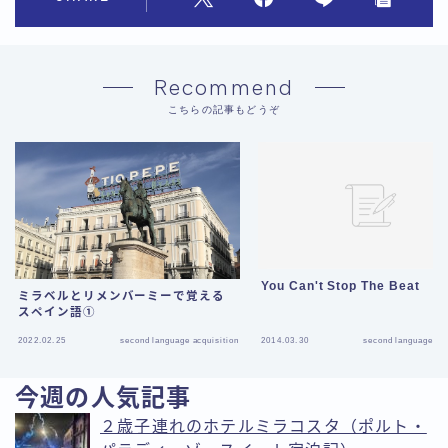
Recommend
こちらの記事もどうぞ
You Can't Stop The Beat
ミラベルとリメンバーミーで覚える
スペイン語①
2022.02.25
second language acquisition
2014.03.30
second language acq
今週の人気記事
２歳子連れのホテルミラコスタ（ポルト・