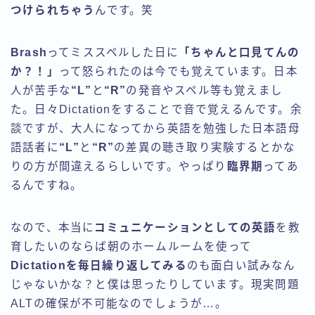
つけられちゃう
んです。笑
Brash
ってミススペルした日に
「ちゃんと口見てんの
か？！」
って怒られたのは今でも覚えています。日本
人が苦手な
“L”
と
“R”
の発音やスペル等も覚えまし
た。日々Dictationをすることで音で覚えるんです。余
談ですが、大人になってから英語を勉強した日本語母
語話者に
“L”
と
“R”
の差異の聴き取り実験するとかな
りの方が間違えるらしいです。やっぱり
臨界期
ってあ
るんですね。
なので、本当に
コミュニケーションとしての英語
を教
育したいのならば朝のホームルームを使って
Dictationを毎日繰り返してみる
のも面白い試みなん
じゃないかな？と僕は思ったりしています。現実問題
ALTの確保が不可能なのでしょうが…。