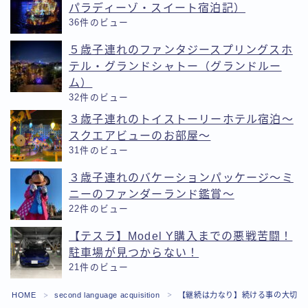
パラディーゾ・スイート宿泊記）
36件のビュー
５歳子連れのファンタジースプリングスホ
テル・グランドシャトー（グランドルー
ム）
32件のビュー
３歳子連れのトイストーリーホテル宿泊〜
スクエアビューのお部屋〜
31件のビュー
３歳子連れのバケーションパッケージ〜ミ
ニーのファンダーランド鑑賞〜
22件のビュー
【テスラ】Model Y購入までの悪戦苦闘！
駐車場が見つからない！
21件のビュー
Follow Me
HOME
second language acquisition
【継続は力なり】続ける事の大切さ
＞
＞