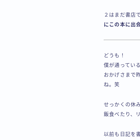
２はまだ書店
にこの本に出
どうも！
僕が通ってい
おかげさまで
ね。笑
せっかくの休
飯食べたり、
以前も日記を