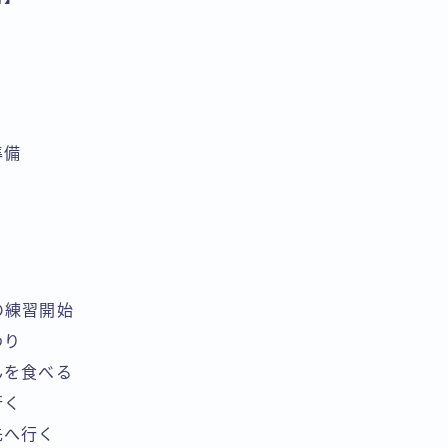
準備
ドの練習開始
わり
めんを食べる
行く
ト先へ行く