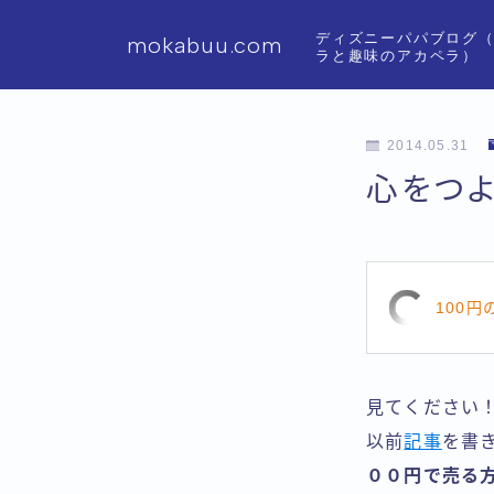
ディズニーパパブログ
mokabuu.com
ラと趣味のアカペラ）
2014.05.31
心をつよ
100円
見てください
以前
記事
を書
００円で売る