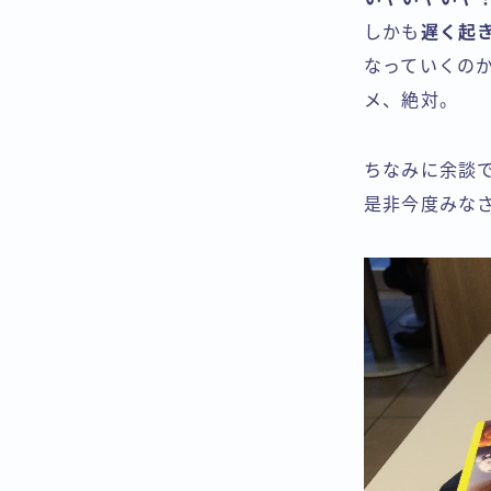
しかも
遅く起
なっていくの
メ、絶対。
ちなみに余談
是非今度みな