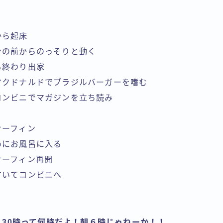
寝から起床
ソコンの前からのっそりと動く
呂も終わり出家
所のマクドナルドでブラジルバーガーを嗜む
所のコンビニでマガジンを立ち読み
トサーフィン
ためにお風呂に入る
トサーフィン再開
がすいてコンビニへ
！30時って何時だよ！朝６時じゃねーか！！