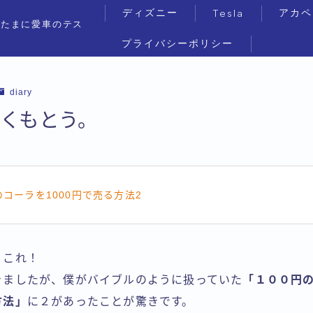
ディズニー
アカペ
Tesla
（たまに愛車のテス
プライバシーポリシー
diary
くもとう。
のコーラを1000円で売る方法2
！これ！
きましたが、僕がバイブルのように扱っていた
「１００円
方法」
に２があったことが驚きです。