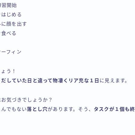
ド練習開始
寝をはじめる
クルに顔を出す
飯を食べる
トサーフィン
しょう！
うだしていた日と違って物凄くリア充な１日
に見えます。
はお気づきでしょうか？
とんでもない
落とし穴
があります。そう、
タスクが１個も