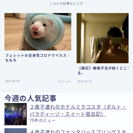
こちらの記事もどうぞ
フェレットの全身性コロナウイルス -
ももち
【雑記】睡眠不足が続くとこう
る。
2021.08.06
フェレット
2014.07.13
今週の人気記事
２歳子連れのホテルミラコスタ（ポルト・
パラディーゾ・スイート宿泊記）
75件のビュー
４歳子連れのファンタジースプリングスホ