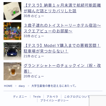
【テスラ】納車１ヶ月未満で航続可能距離
が縮んだ話とリカバリした話
35件のビュー
３歳子連れのトイストーリーホテル宿泊〜
スクエアビューのお部屋〜
33件のビュー
【テスラ】Model Y購入までの悪戦苦闘！
駐車場が見つからない！
21件のビュー
グランドシャトーのチェックイン（祝・改
善）
20件のビュー
Follow Me
HOME
diary
大学生最後の春を迎えるにあたって。
＞
＞
Tesla
ディズニー
アカペラ
このブログについて
プライバシーポリシー