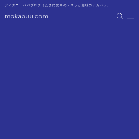
ディズニーパパブログ（たまに愛車のテスラと趣味のアカペラ）
mokabuu.com
MENU
ディズニー
Tesla
アカペラ
このブログについて
プライバシーポリシー